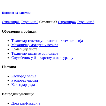
Поносни на наш тим
Страница
1
Страница
2
Страница
3
Страница
4
Страница
5
Образовни профили
Техничар телекомуникационих технологија
Механичар моторних возила
Комерцијалиста
Техничар заштите од пожара
Службеник у банкарству и осигурању
Настава
Распоред звона
Распоред часова
Календар рада
Ванредни ученици
Доквалификација