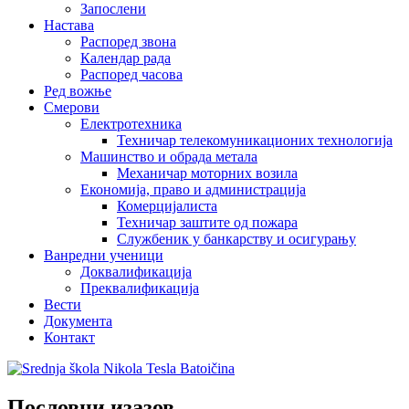
Запослени
Настава
Распоред звона
Календар рада
Распоред часова
Ред вожње
Смерови
Електротехника
Техничар телекомуникационих технологија
Машинство и обрада метала
Механичар моторних возила
Економија, право и администрација
Комерцијалиста
Техничар заштите од пожара
Службеник у банкарству и осигурању
Ванредни ученици
Доквалификација
Преквалификација
Вести
Документа
Контакт
Пословни изазов