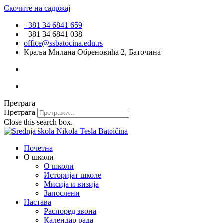
Скочите на садржај
+381 34 6841 659
+381 34 6841 038
office@ssbatocina.edu.rs
Краља Милана Обреновића 2, Баточина
Претрага
Претрага
Close this search box.
Почетна
О школи
О школи
Историјат школе
Мисија и визија
Запослени
Настава
Распоред звона
Календар рада