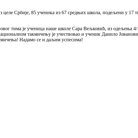
ле Србије, 85 ученика из 67 средњих школа, подељени у 17 тимо
овог тима је ученица наше школе Сара Вељковић, из одељења 4/1,
националном такмичењу је учествовао и ученик Данило Јовановић
акмичења! Надамо се и даљим успесима!