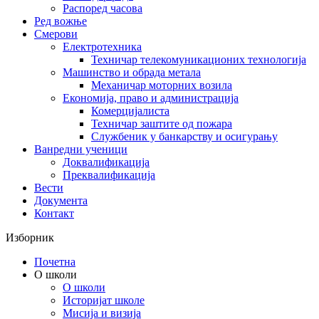
Распоред часова
Ред вожње
Смерови
Електротехника
Техничар телекомуникационих технологија
Машинство и обрада метала
Механичар моторних возила
Економија, право и администрација
Комерцијалиста
Техничар заштите од пожара
Службеник у банкарству и осигурању
Ванредни ученици
Доквалификација
Преквалификација
Вести
Документа
Контакт
Изборник
Почетна
О школи
О школи
Историјат школе
Мисија и визија