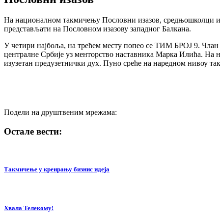
На националном такмичењу Пословни изазов, средњошколци из це
представљати на Пословном изазову западног Балкана.
У четири најбоља, на трећем месту попео се ТИМ БРОЈ 9. Члан 
централне Србије уз менторство наставника Марка Илића. На 
изузетан предузетнички дух. Пуно среће на наредном нивоу т
Подели на друштвеним мрежама:
Остале вести:
Такмичење у креирању бизнис идеја
Хвала Телекому!