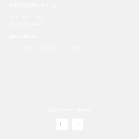
Ванредни ученици
Доквалификација
Преквалификација
Документа
Јавне набавке, акти школе, извештаји
Друштвене мреже