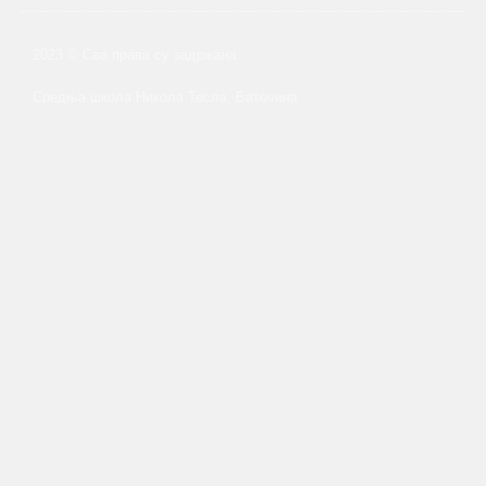
2023 © Сва права су задржана.
Средња школа Никола Тесла, Баточина