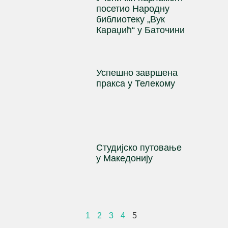
посетио Народну
библиотеку „Вук
Караџић“ у Баточини
Успешно завршена
пракса у Телекому
Студијско путовање
у Македонију
1
2
3
4
5