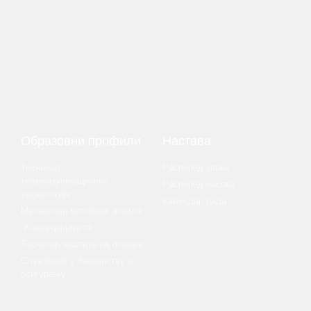
Образовни профили
Настава
Техничар
Распоред звона
телекомуникационих
Распоред часова
технологија
Календар рада
Механичар моторних возила
Комерцијалиста
Техничар заштите од пожара
Службеник у банкарству и
осигурању