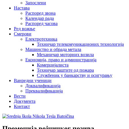
Запослени
Настава
Распоред звона
Календар рада
Распоред часова
Ред вожње
Смерови
Електротехника
Техничар телекомуникационих технологија
Машинство и обрада метала
Механичар моторних возила
Економија, право и администрација
Комерцијалиста
Техничар заштите од пожара
Службеник у банкарству и осигурању
Ванредни ученици
Доквалификација
Преквалификација
Вести
Документа
Контакт
Промоција војничког позива