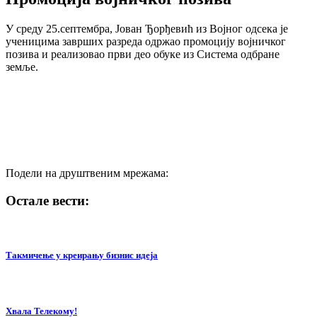
У среду 25.септембра, Јован Ђорђевић из Војног одсека је
ученицима заврших разреда одржао промоцију војничког
позива и реализовао први део обуке из Система одбране
земље.
Подели на друштвеним мрежама:
Остале вести:
Такмичење у креирању бизнис идеја
Хвала Телекому!