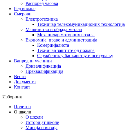
Распоред часова
Ред вожње
Смерови
Електротехника
Техничар телекомуникационих технологија
Машинство и обрада метала
Механичар моторних возила
Економија, право и администрација
Комерцијалиста
Техничар заштите од пожара
Службеник у банкарству и осигурању
Ванредни ученици
Доквалификација
Преквалификација
Вести
Документа
Контакт
Изборник
Почетна
О школи
О школи
Историјат школе
Мисија и визија