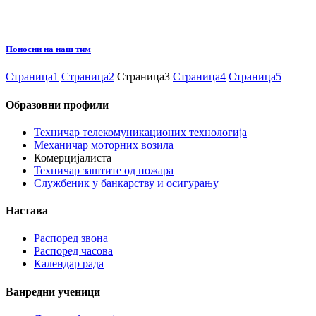
Поносни на наш тим
Страница
1
Страница
2
Страница
3
Страница
4
Страница
5
Образовни профили
Техничар телекомуникационих технологија
Механичар моторних возила
Комерцијалиста
Техничар заштите од пожара
Службеник у банкарству и осигурању
Настава
Распоред звона
Распоред часова
Календар рада
Ванредни ученици