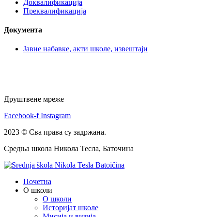
Доквалификација
Преквалификација
Документа
Јавне набавке, акти школе, извештаји
Друштвене мреже
Facebook-f
Instagram
2023 © Сва права су задржана.
Средња школа Никола Тесла, Баточина
Почетна
О школи
О школи
Историјат школе
Мисија и визија