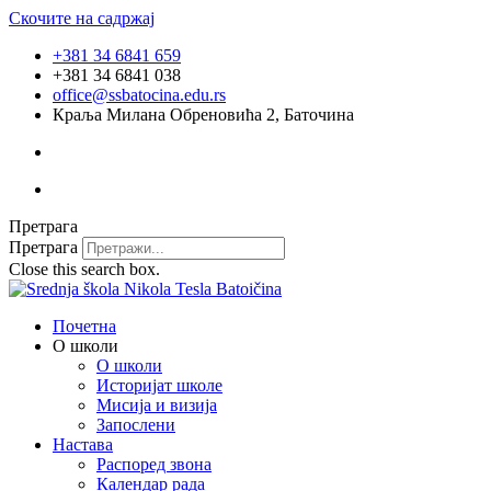
Скочите на садржај
+381 34 6841 659
+381 34 6841 038
office@ssbatocina.edu.rs
Краља Милана Обреновића 2, Баточина
Претрага
Претрага
Close this search box.
Почетна
О школи
О школи
Историјат школе
Мисија и визија
Запослени
Настава
Распоред звона
Календар рада