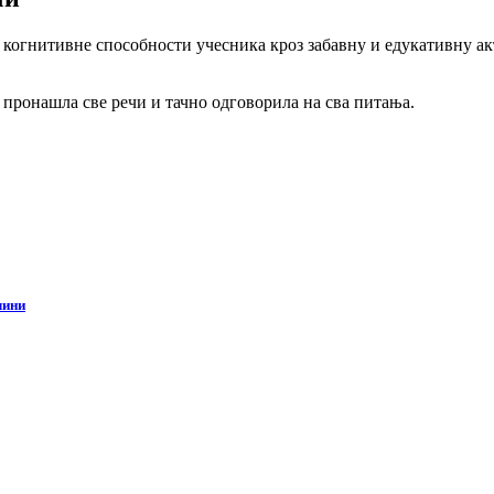
 когнитивне способности учесника кроз забавну и едукативну а
пронашла све речи и тачно одговорила на сва питања.
чини