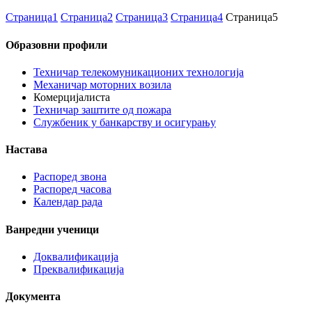
Страница
1
Страница
2
Страница
3
Страница
4
Страница
5
Образовни профили
Техничар телекомуникационих технологија
Механичар моторних возила
Комерцијалиста
Техничар заштите од пожара
Службеник у банкарству и осигурању
Настава
Распоред звона
Распоред часова
Календар рада
Ванредни ученици
Доквалификација
Преквалификација
Документа