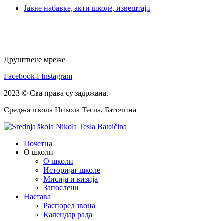
Јавне набавке, акти школе, извештаји
Друштвене мреже
Facebook-f
Instagram
2023 © Сва права су задржана.
Средња школа Никола Тесла, Баточина
Почетна
О школи
О школи
Историјат школе
Мисија и визија
Запослени
Настава
Распоред звона
Календар рада