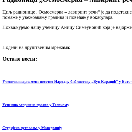
Циљ радионице ,,Осмосмерка – лавиринт речи“ је да подстакне
помаже у увежбавању градива и повећању вокабулара.
Похваљујемо нашу ученицу Аницу Симеуновић која је најбрже 
Подели на друштвеним мрежама:
Остале вести:
Ученички парламент посетио Народну библиотеку „Вук Караџић“ у Бато
Успешно завршена пракса у Телекому
Студијско путовање у Македонију