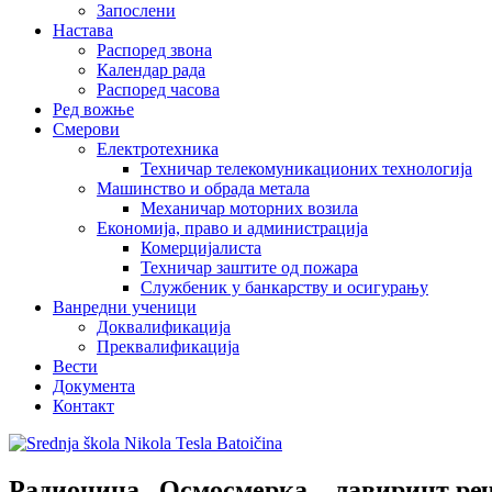
Запослени
Настава
Распоред звона
Календар рада
Распоред часова
Ред вожње
Смерови
Електротехника
Техничар телекомуникационих технологија
Машинство и обрада метала
Механичар моторних возила
Економија, право и администрација
Комерцијалиста
Техничар заштите од пожара
Службеник у банкарству и осигурању
Ванредни ученици
Доквалификација
Преквалификација
Вести
Документа
Контакт
Радионица ,,Осмосмерка – лавиринт ре