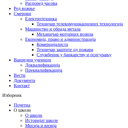
Распоред часова
Ред вожње
Смерови
Електротехника
Техничар телекомуникационих технологија
Машинство и обрада метала
Механичар моторних возила
Економија, право и администрација
Комерцијалиста
Техничар заштите од пожара
Службеник у банкарству и осигурању
Ванредни ученици
Доквалификација
Преквалификација
Вести
Документа
Контакт
Изборник
Почетна
О школи
О школи
Историјат школе
Мисија и визија