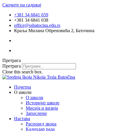
Скочите на садржај
+381 34 6841 659
+381 34 6841 038
office@ssbatocina.edu.rs
Краља Милана Обреновића 2, Баточина
Претрага
Претрага
Close this search box.
Почетна
О школи
О школи
Историјат школе
Мисија и визија
Запослени
Настава
Распоред звона
Календар рада