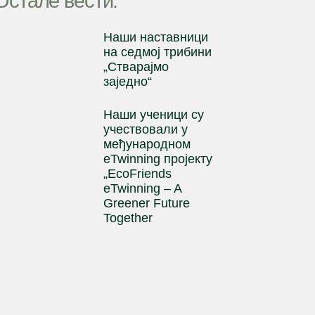
Остале вести:
Наши наставници
на cедмој трибини
„Стварајмо
заједно“
Наши ученици су
учествовали у
међународном
eTwinning пројекту
„EcoFriends
eTwinning – A
Greener Future
Together
Ученик генерације
1
2
3
4
5