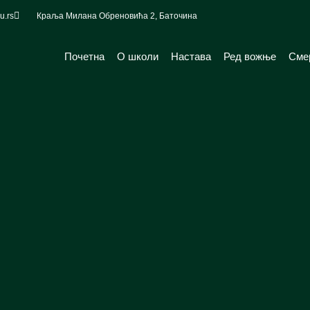
u.rs
Краља Милана Обреновића 2, Баточина
Почетна
О школи
Настава
Ред вожње
Сме