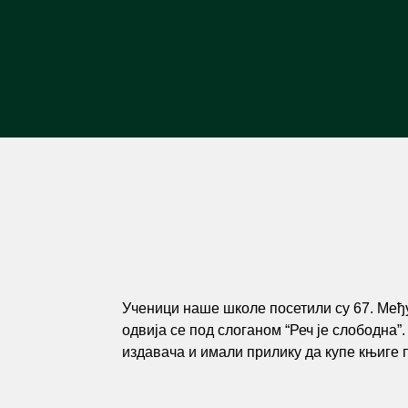
Ученици наше школе посетили су 67. Међ
одвија се под слоганом “Реч је слободна
издавача и имали прилику да купе књиге 