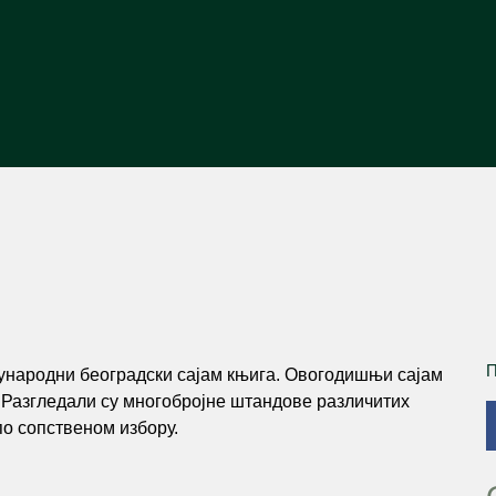
П
ународни београдски сајам књига. Овогодишњи сајам
”. Разгледали су многобројне штандове различитих
по сопственом избору.