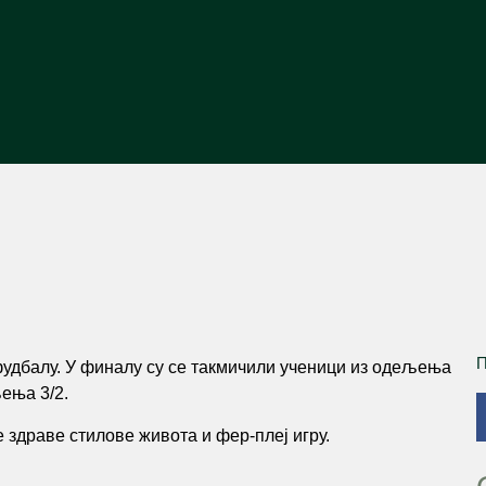
П
удбалу. У финалу су се такмичили ученици из одељења
љења 3/2.
 здраве стилове живота и фер-плеј игру.