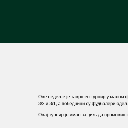
Ове недеље је завршен турнир у малом ф
3/2 и 3/1, а победници су фудбалери оде
Овај турнир је имао за циљ да промовише