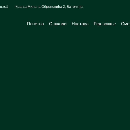
u.rs
Краља Милана Обреновића 2, Баточина
Почетна
О школи
Настава
Ред вожње
Сме