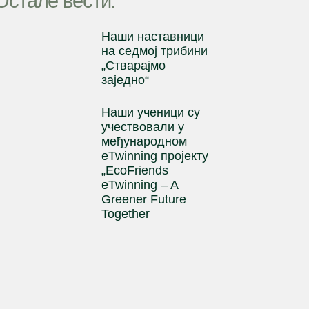
Остале вести:
Наши наставници
на cедмој трибини
„Стварајмо
заједно“
Наши ученици су
учествовали у
међународном
eTwinning пројекту
„EcoFriends
eTwinning – A
Greener Future
Together
Ученик генерације
1
2
3
4
5