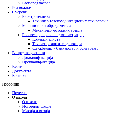
Распоред часова
Ред вожње
Смерови
Електротехника
Техничар телекомуникационих технологија
Машинство и обрада метала
Механичар моторних возила
Економија, право и администрација
Комерцијалиста
Техничар заштите од пожара
Службеник у банкарству и осигурању
Ванредни ученици
Доквалификација
Преквалификација
Вести
Документа
Контакт
Изборник
Почетна
О школи
О школи
Историјат школе
Мисија и визија