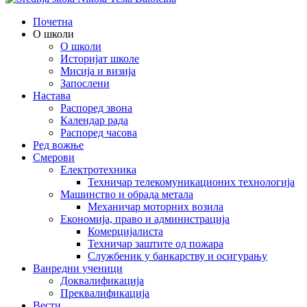
Почетна
О школи
О школи
Историјат школе
Мисија и визија
Запослени
Настава
Распоред звона
Календар рада
Распоред часова
Ред вожње
Смерови
Електротехника
Техничар телекомуникационих технологија
Машинство и обрада метала
Механичар моторних возила
Економија, право и администрација
Комерцијалиста
Техничар заштите од пожара
Службеник у банкарству и осигурању
Ванредни ученици
Доквалификација
Преквалификација
Вести