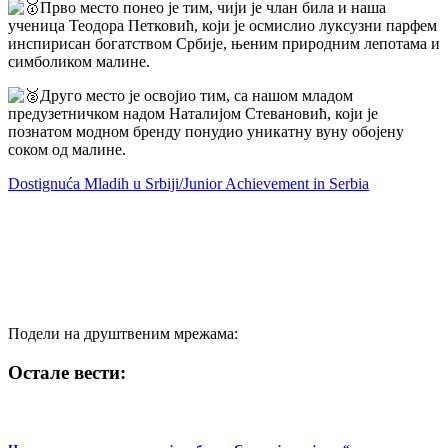
Прво место понео је тим, чији је члан била и наша
ученица Теодора Петковић, који је осмислио луксузни парфем
инспирисан богатством Србије, њеним природним лепотама и
симболиком малине.
Друго место је освојио тим, са нашом младом
предузетничком надом Наталијом Стевановић, који је
познатом модном бренду понудио уникатну вуну обојену
соком од малине.
Dostignuća Mladih u Srbiji/Junior Achievement in Serbia
Подели на друштвеним мрежама:
Остале вести: