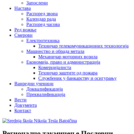
Запослени
Настава
Распоред звона
Календар рада
Распоред часова
Ред вожње
Смерови
Електротехника
Техничар телекомуникационих технологија
Машинство и обрада метала
Механичар моторних возила
Економија, право и администрација
Комерцијалиста
Техничар заштите од пожара
Службеник у банкарству и осигурању
Ванредни ученици
Доквалификација
Преквалификација
Вести
Документа
Контакт
Регионално такмичење Пословни