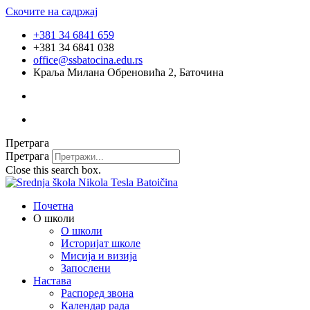
Скочите на садржај
+381 34 6841 659
+381 34 6841 038
office@ssbatocina.edu.rs
Краља Милана Обреновића 2, Баточина
Претрага
Претрага
Close this search box.
Почетна
О школи
О школи
Историјат школе
Мисија и визија
Запослени
Настава
Распоред звона
Календар рада