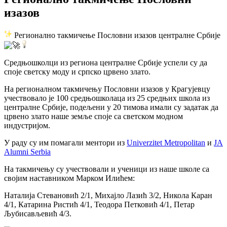
изазов
Регионално такмичење Пословни изазов централне Србије
Средњошколци из региона централне Србије успели су да
споје светску моду и српско црвено злато.
На регионалном такмичењу Пословни изазов у Крагујевцу
учествовало је 100 средњошколаца из 25 средњих школа из
централне Србије, подељени у 20 тимова имали су задатак да
црвено злато наше земље споје са светском модном
индустријом.
У раду су им помагали ментори из
Univerzitet Metropolitan
и
JA
Alumni Serbia
На
такмичењу су учествовали и ученици из наше школе са
својим наставником Марком Илићем:
Наталија Стевановић 2/1, Михајло Лазић 3/2, Никола Каран
4/1, Катарина Ристић 4/1, Теодора Петковић 4/1, Петар
Љубисављевић 4/3.