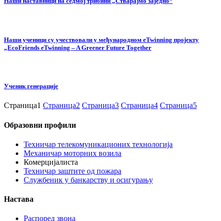
Наши наставници на cедмој трибини „Стварајмо заједно“
Наши ученици су учествовали у међународном eTwinning пројекту
„EcoFriends eTwinning – A Greener Future Together
Ученик генерације
Страница
1
Страница
2
Страница
3
Страница
4
Страница
5
Образовни профили
Техничар телекомуникационих технологија
Механичар моторних возила
Комерцијалиста
Техничар заштите од пожара
Службеник у банкарству и осигурању
Настава
Распоред звона