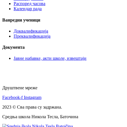
Распоред часова
Календар рада
Ванредни ученици
Доквалификација
Преквалификација
Документа
Јавне набавке, акти школе, извештаји
Друштвене мреже
Facebook-f
Instagram
2023 © Сва права су задржана.
Средња школа Никола Тесла, Баточина