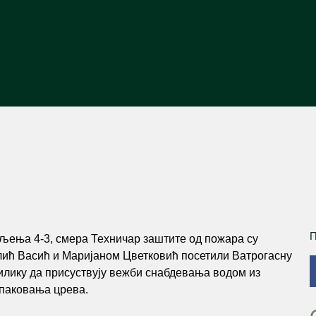
П
ељења 4-3, смера Техничар заштите од пожара су
лић Васић и Маријаном Цветковић посетили Ватрогасну
илику да присуствују вежби снабдевања водом из
 паковања црева.