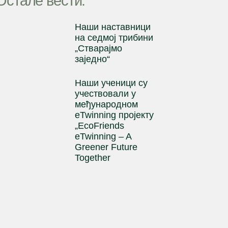
Остале вести:
Наши наставници
на cедмој трибини
„Стварајмо
заједно“
Наши ученици су
учествовали у
међународном
eTwinning пројекту
„EcoFriends
eTwinning – A
Greener Future
Together
Ученик генерације
1
2
3
4
5