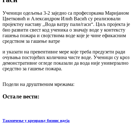
Ученици одељења 3-2 заједно са професоркама Маријаном
Цветковић и Александром Илић Васић су реализовали
пројектну наставу ,,Вода ватру пали/гаси“. Циљ пројекта је
био
развити свест код ученика о значају воде у контексту
гашења пожара и својствима воде које је чине ефикасним
средством за гашење ватре
и указати на превентивне мере које треба предузети ради
очувања постојећих количина чисте воде. Ученици су кроз
демонстративне огледе показали да вода није универзално
средство за гашење пожара.
Подели на друштвеним мрежама:
Остале вести:
Такмичење у креирању бизнис идеја