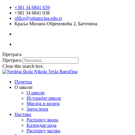
Скочите
+381 34 6841 659
на
+381 34 6841 038
садржај
office@ssbatocina.edu.rs
Краља Милана Обреновића 2, Баточина
Претрага
Претрага
Close this search box.
Почетна
О школи
О школи
Историјат школе
Мисија и визија
Запослени
Настава
Распоред звона
Календар рада
Распоред часова