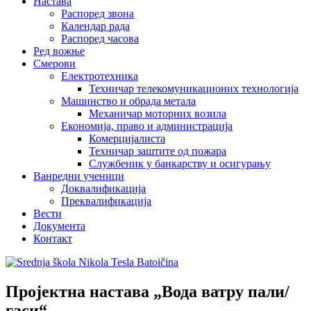
Настава
Распоред звона
Календар рада
Распоред часова
Ред вожње
Смерови
Електротехника
Техничар телекомуникационих технологија
Машинство и обрада метала
Механичар моторних возила
Економија, право и администрација
Комерцијалиста
Техничар заштите од пожара
Службеник у банкарству и осигурању
Ванредни ученици
Доквалификација
Преквалификација
Вести
Документа
Контакт
Пројектна настава „Вода ватру пали/
гаси“