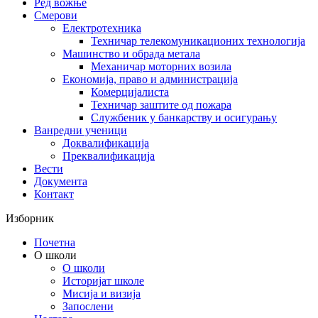
Ред вожње
Смерови
Електротехника
Техничар телекомуникационих технологија
Машинство и обрада метала
Механичар моторних возила
Економија, право и администрација
Комерцијалиста
Техничар заштите од пожара
Службеник у банкарству и осигурању
Ванредни ученици
Доквалификација
Преквалификација
Вести
Документа
Контакт
Изборник
Почетна
О школи
О школи
Историјат школе
Мисија и визија
Запослени