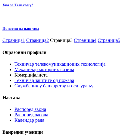
Хвала Телекому!
Поносни на наш тим
Страница
1
Страница
2
Страница
3
Страница
4
Страница
5
Образовни профили
Техничар телекомуникационих технологија
Механичар моторних возила
Комерцијалиста
Техничар заштите од пожара
Службеник у банкарству и осигурању
Настава
Распоред звона
Распоред часова
Календар рада
Ванредни ученици