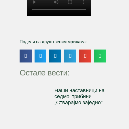
Подели на друштвеним мрежама:
Остале вести:
Наши наставници на
cедмој трибини
„Стварајмо заједно“