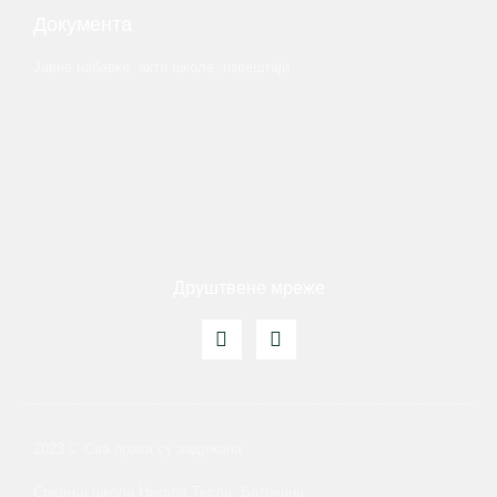
Документа
Јавне набавке, акти школе, извештаји
Друштвене мреже
2023 © Сва права су задржана.
Средња школа Никола Тесла, Баточина