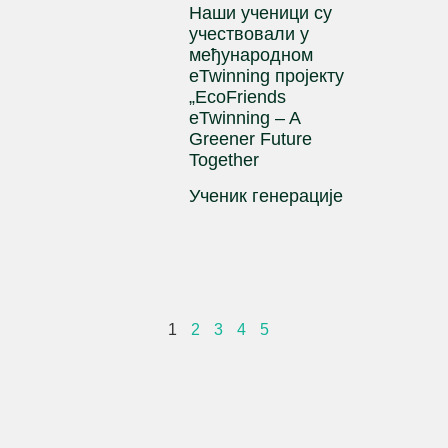
Наши ученици су
учествовали у
међународном
eTwinning пројекту
„EcoFriends
eTwinning – A
Greener Future
Together
Ученик генерације
1
2
3
4
5