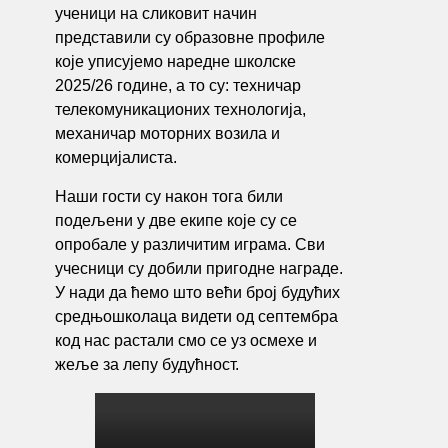
ученици на сликовит начин
представили су образовне профиле
које уписујемо наредне школске
2025/26 године, а то су: техничар
телекомуникационих технологија,
механичар моторних возила и
комерцијалиста.
Наши гости су након тога били
подељени у две екипе које су се
опробале у различитим играма. Сви
учесници су добили пригодне награде.
У нади да ћемо што већи број будућих
средњошколаца видети од септембра
код нас растали смо се уз осмехе и
жеље за лепу будућност.