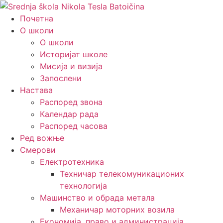
Почетна
О школи
О школи
Историјат школе
Мисија и визија
Запослени
Настава
Распоред звона
Календар рада
Распоред часова
Ред вожње
Смерови
Електротехника
Техничар телекомуникационих
технологија
Машинство и обрада метала
Механичар моторних возила
Економија, право и администрација