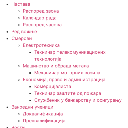
Настава
Распоред звона
Календар рада
Распоред часова
Ред вожње
Смерови
Електротехника
Техничар телекомуникационих
технологија
Машинство и обрада метала
Механичар моторних возила
Економија, право и администрација
Комерцијалиста
Техничар заштите од пожара
Службеник у банкарству и осигурању
Ванредни ученици
Доквалификација
Преквалификација
Вести