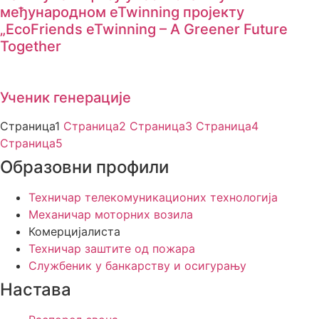
међународном eTwinning пројекту
„EcoFriends eTwinning – A Greener Future
Together
Ученик генерације
Страница
1
Страница
2
Страница
3
Страница
4
Страница
5
Образовни профили
Техничар телекомуникационих технологија
Механичар моторних возила
Комерцијалиста
Техничар заштите од пожара
Службеник у банкарству и осигурању
Настава