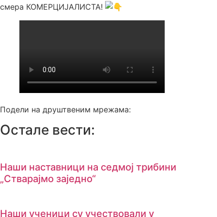
смера КОМЕРЦИЈАЛИСТА!
Подели на друштвеним мрежама:
Остале вести:
Наши наставници на cедмој трибини
„Стварајмо заједно“
Наши ученици су учествовали у