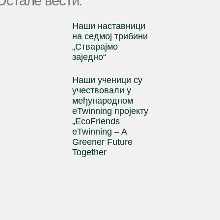
Остале вести:
Наши наставници
на cедмој трибини
„Стварајмо
заједно“
Наши ученици су
учествовали у
међународном
eTwinning пројекту
„EcoFriends
eTwinning – A
Greener Future
Together
Ученик генерације
1
2
3
4
5