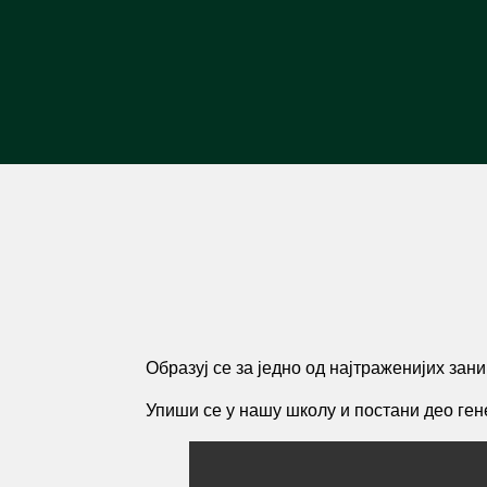
Образуј се за једно од најтраженијих за
Упиши се у нашу школу и постани део гене