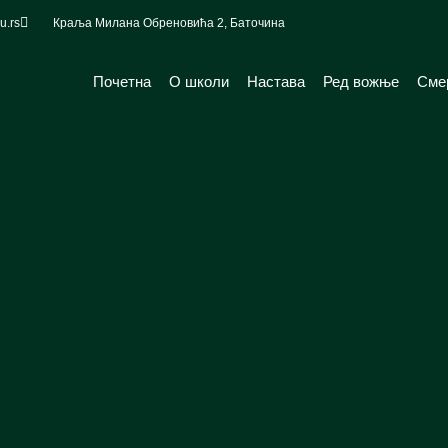
u.rs
Краља Милана Обреновића 2, Баточина
Почетна
О школи
Настава
Ред вожње
Сме