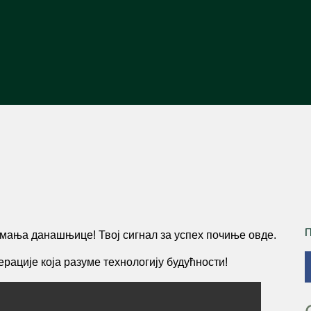
П
нимања данашњице! Твој сигнал за успех почиње овде.
рације која разуме технологију будућности!