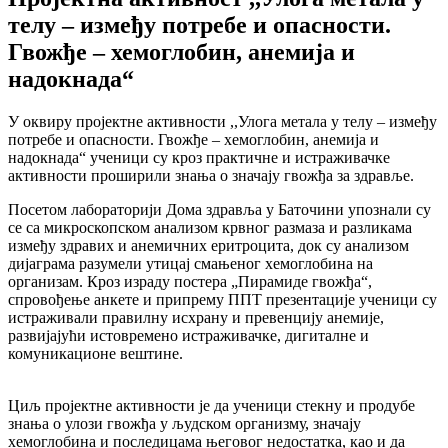
телу – између потребе и опасности.
Гвожђе – хемоглобин, анемија и
надокнада“
У оквиру пројектне активности ,,Улога метала у телу – између
потребе и опасности. Гвожђе – хемоглобин, анемија и
надокнада“ ученици су кроз практичне и истраживачке
активности проширили знања о значају гвожђа за здравље.
Посетом лабораторији Дома здравља у Баточини упознали су
се са микроскопском анализом крвног размаза и разликама
између здравих и анемичних еритроцита, док су анализом
дијаграма разумели утицај смањеног хемоглобина на
организам. Кроз израду постера „Пирамиде гвожђа“,
спровођење анкете и припрему ППТ презентације ученици су
истраживали правилну исхрану и превенцију анемије,
развијајући истовремено истраживачке, дигиталне и
комуникационе вештине.
Циљ пројектне активности је да ученици стекну и продубе
знања о улози гвожђа у људском организму, значају
хемоглобина и последицама његовог недостатка, као и да