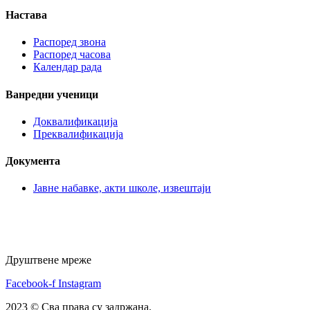
Настава
Распоред звона
Распоред часова
Календар рада
Ванредни ученици
Доквалификација
Преквалификација
Документа
Јавне набавке, акти школе, извештаји
Друштвене мреже
Facebook-f
Instagram
2023 © Сва права су задржана.