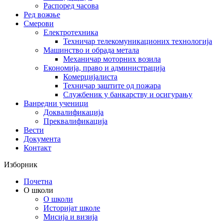
Распоред часова
Ред вожње
Смерови
Електротехника
Техничар телекомуникационих технологија
Машинство и обрада метала
Механичар моторних возила
Економија, право и администрација
Комерцијалиста
Техничар заштите од пожара
Службеник у банкарству и осигурању
Ванредни ученици
Доквалификација
Преквалификација
Вести
Документа
Контакт
Изборник
Почетна
О школи
О школи
Историјат школе
Мисија и визија