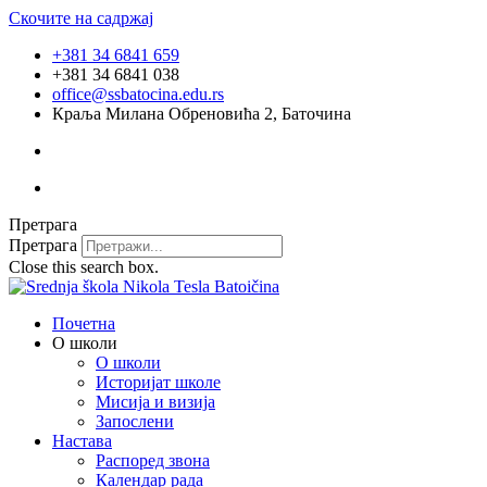
Скочите на садржај
+381 34 6841 659
+381 34 6841 038
office@ssbatocina.edu.rs
Краља Милана Обреновића 2, Баточина
Претрага
Претрага
Close this search box.
Почетна
О школи
О школи
Историјат школе
Мисија и визија
Запослени
Настава
Распоред звона
Календар рада