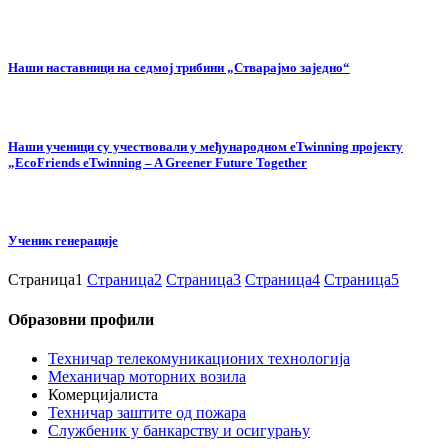
Наши наставници на cедмој трибини „Стварајмо заједно“
Наши ученици су учествовали у међународном eTwinning пројекту
„EcoFriends eTwinning – A Greener Future Together
Ученик генерације
Страница
1
Страница
2
Страница
3
Страница
4
Страница
5
Образовни профили
Техничар телекомуникационих технологија
Механичар моторних возила
Комерцијалиста
Техничар заштите од пожара
Службеник у банкарству и осигурању