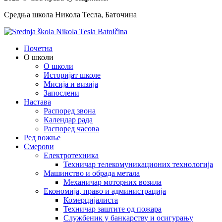
Средња школа Никола Тесла, Баточина
Почетна
О школи
О школи
Историјат школе
Мисија и визија
Запослени
Настава
Распоред звона
Календар рада
Распоред часова
Ред вожње
Смерови
Електротехника
Техничар телекомуникационих технологија
Машинство и обрада метала
Механичар моторних возила
Економија, право и администрација
Комерцијалиста
Техничар заштите од пожара
Службеник у банкарству и осигурању