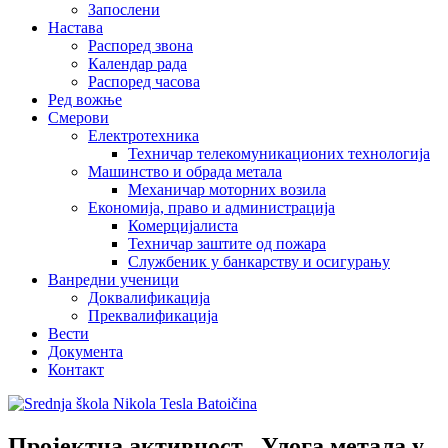
Запослени
Настава
Распоред звона
Календар рада
Распоред часова
Ред вожње
Смерови
Електротехника
Техничар телекомуникационих технологија
Машинство и обрада метала
Механичар моторних возила
Економија, право и администрација
Комерцијалиста
Техничар заштите од пожара
Службеник у банкарству и осигурању
Ванредни ученици
Доквалификација
Преквалификација
Вести
Документа
Контакт
Пројектна активност ,,Улога метала у