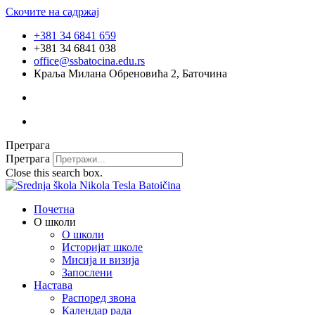
Скочите на садржај
+381 34 6841 659
+381 34 6841 038
office@ssbatocina.edu.rs
Краља Милана Обреновића 2, Баточина
Претрага
Претрага
Close this search box.
Почетна
О школи
О школи
Историјат школе
Мисија и визија
Запослени
Настава
Распоред звона
Календар рада