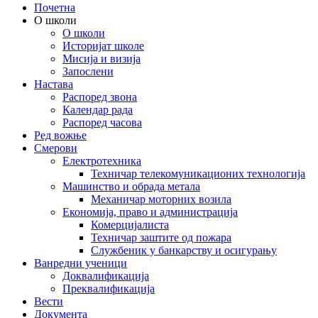
Почетна
О школи
О школи
Историјат школе
Мисија и визија
Запослени
Настава
Распоред звона
Календар рада
Распоред часова
Ред вожње
Смерови
Електротехника
Техничар телекомуникационих технологија
Машинство и обрада метала
Механичар моторних возила
Економија, право и администрација
Комерцијалиста
Техничар заштите од пожара
Службеник у банкарству и осигурању
Ванредни ученици
Доквалификација
Преквалификација
Вести
Документа