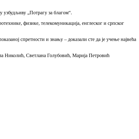
у узбудљиву „Потрагу за благом“.
отехнике, физике, телекомуникација, енглеског и српског
казаној спретности и знању – доказали сте да је учење највећа
ла Николић, Светлана Голубовић, Марија Петровић