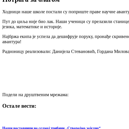
Ходници наше школе постали су поприште праве научне авантур
​Пут до циља није био лак. Наши ученици су прелазили станице
језика, математике и историје.
Најбржа екипа је успела да дешифрује поруку, пронађе скривено
авантура!
Радионицу реализовали: Данијела Стевановић, Гордана Милова
Подели на друштвеним мрежама:
Остале вести:
Наши наставници на cедмој трибини „Стварајмо заједно“