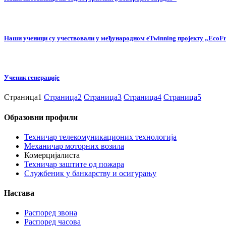
Наши ученици су учествовали у међународном eTwinning пројекту „EcoFrie
Ученик генерације
Страница
1
Страница
2
Страница
3
Страница
4
Страница
5
Образовни профили
Техничар телекомуникационих технологија
Механичар моторних возила
Комерцијалиста
Техничар заштите од пожара
Службеник у банкарству и осигурању
Настава
Распоред звона
Распоред часова