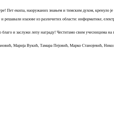
е! Пет екипа, наоружаних знањем и тимским духом, кренуло је 
 и решавали изазове из различитих области: информатике, електр
 благо и заслужи лепу награду! Честитамо свим учесницима на по
новић, Марија Вукић, Тамара Пејовић, Марко Станојевић, Нико