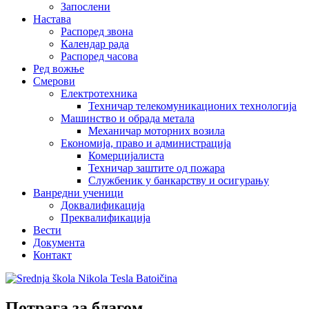
Запослени
Настава
Распоред звона
Календар рада
Распоред часова
Ред вожње
Смерови
Електротехника
Техничар телекомуникационих технологија
Машинство и обрада метала
Механичар моторних возила
Економија, право и администрација
Комерцијалиста
Техничар заштите од пожара
Службеник у банкарству и осигурању
Ванредни ученици
Доквалификација
Преквалификација
Вести
Документа
Контакт
Потрага за благом