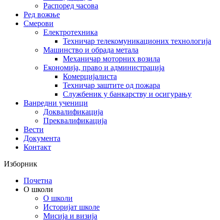
Распоред часова
Ред вожње
Смерови
Електротехника
Техничар телекомуникационих технологија
Машинство и обрада метала
Механичар моторних возила
Економија, право и администрација
Комерцијалиста
Техничар заштите од пожара
Службеник у банкарству и осигурању
Ванредни ученици
Доквалификација
Преквалификација
Вести
Документа
Контакт
Изборник
Почетна
О школи
О школи
Историјат школе
Мисија и визија