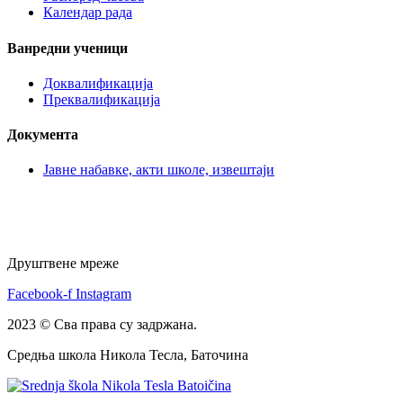
Календар рада
Ванредни ученици
Доквалификација
Преквалификација
Документа
Јавне набавке, акти школе, извештаји
Друштвене мреже
Facebook-f
Instagram
2023 © Сва права су задржана.
Средња школа Никола Тесла, Баточина