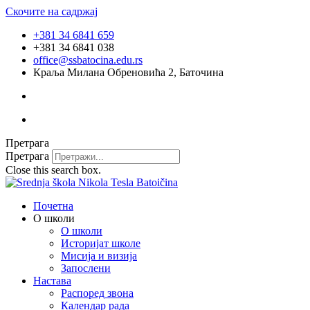
Скочите на садржај
+381 34 6841 659
+381 34 6841 038
office@ssbatocina.edu.rs
Краља Милана Обреновића 2, Баточина
Претрага
Претрага
Close this search box.
Почетна
О школи
О школи
Историјат школе
Мисија и визија
Запослени
Настава
Распоред звона
Календар рада