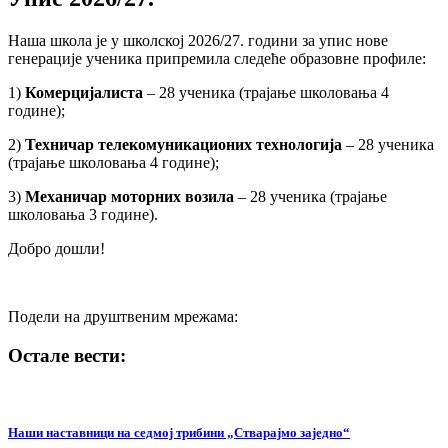
Наша школа је у школској 2026/27. години за упис нове
генерације ученика припремила следеће образовне профиле:
1)
Комерцијалиста
– 28 ученика (трајање школовања 4
године);
2)
Техничар телекомуникационих технологија
– 28 ученика
(трајање школовања 4 године);
3)
Механичар моторних возила
– 28 ученика (трајање
школовања 3 године).
Добро дошли!
Подели на друштвеним мрежама:
Остале вести:
Наши наставници на cедмој трибини „Стварајмо заједно“