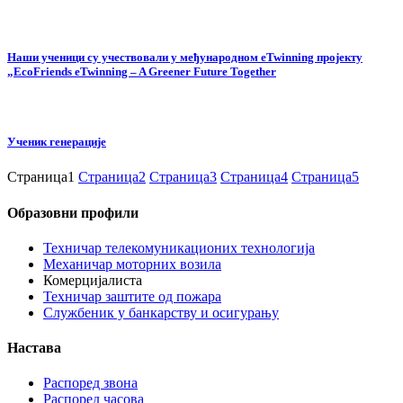
Наши ученици су учествовали у међународном eTwinning пројекту
„EcoFriends eTwinning – A Greener Future Together
Ученик генерације
Страница
1
Страница
2
Страница
3
Страница
4
Страница
5
Образовни профили
Техничар телекомуникационих технологија
Механичар моторних возила
Комерцијалиста
Техничар заштите од пожара
Службеник у банкарству и осигурању
Настава
Распоред звона
Распоред часова