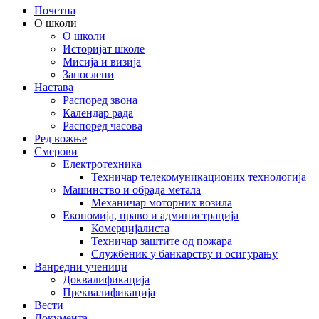
Почетна
О школи
О школи
Историјат школе
Мисија и визија
Запослени
Настава
Распоред звона
Календар рада
Распоред часова
Ред вожње
Смерови
Електротехника
Техничар телекомуникационих технологија
Машинство и обрада метала
Механичар моторних возила
Економија, право и администрација
Комерцијалиста
Техничар заштите од пожара
Службеник у банкарству и осигурању
Ванредни ученици
Доквалификација
Преквалификација
Вести
Документа