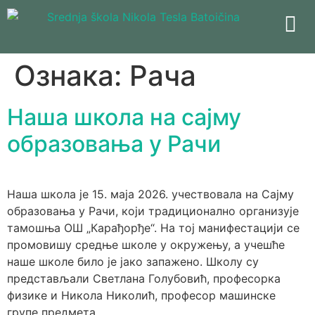
Ознака:
Рача
Наша школа на сајму
образовања у Рачи
Наша школа је 15. маја 2026. учествовала на Сајму
образовања у Рачи, који традиционално организује
тамошња ОШ „Карађорђе“. На тој манифестацији се
промовишу средње школе у окружењу, а учешће
наше школе било је јако запажено. Школу су
представљали Светлана Голубовић, професорка
физике и Никола Николић, професор машинске
групе предмета.