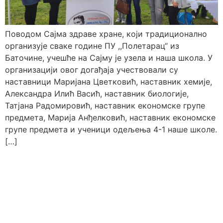
Поводом Сајма здраве хране, који традиционално
организује сваке године ПУ ,,Полетарац“ из
Баточине, учешће на Сајму је узела и наша школа. У
организацији овог догађаја учествовали су
наставници Маријана Цветковић, наставник хемије,
Александра Илић Васић, наставник биологије,
Татјана Радомировић, наставник економске групе
предмета, Марија Анђелковић, наставник економске
групе предмета и ученици одељења 4-1 наше школе.
[…]
Образовни профили
Настава
Техничар
Распоред звона
телекомуникационих
Распоред часова
технологија
Календар рада