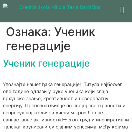
Ознака:
Ученик
генерације
Ученик генерације
Упознајте нашег ђака генерације! ​Титула најбољег
ове године одлази у руке ученика који спаја
врхунско знање, креативност и невероватну
енергију. Препознатљив је по својој свестраности и
непресушној жељи за учењем кроз бројне
ваннаставне активности.​Његов труд и инспиративни
таленат крунисани су сјајним успесима, међу којима