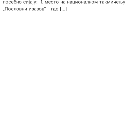
посебно сијају: 1. место на националном такмичењу
„Пословни изазов“ – где […]
Образовни профили
Настава
Техничар
Распоред звона
телекомуникационих
Распоред часова
технологија
Календар рада
Механичар моторних возила
Комерцијалиста
Техничар заштите од пожара
Службеник у банкарству и
осигурању
Ванредни ученици
Доквалификација
Преквалификација