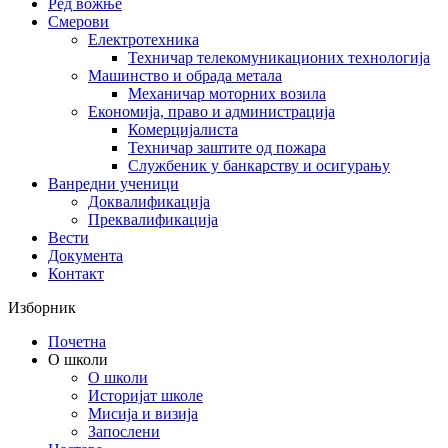
Ред вожње
Смерови
Електротехника
Техничар телекомуникационих технологија
Машинство и обрада метала
Механичар моторних возила
Економија, право и администрација
Комерцијалиста
Техничар заштите од пожара
Службеник у банкарству и осигурању
Ванредни ученици
Доквалификација
Преквалификација
Вести
Документа
Контакт
Изборник
Почетна
О школи
О школи
Историјат школе
Мисија и визија
Запослени