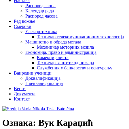
Настава
Распоред звона
Календар рада
Распоред часова
Ред вожње
Смерови
Електротехника
Техничар телекомуникационих технологија
Машинство и обрада метала
Механичар моторних возила
Економија, право и администрација
Комерцијалиста
Техничар заштите од пожара
Службеник у банкарству и осигурању
Ванредни ученици
Доквалификација
Преквалификација
Вести
Документа
Контакт
Ознака:
Вук Караџић