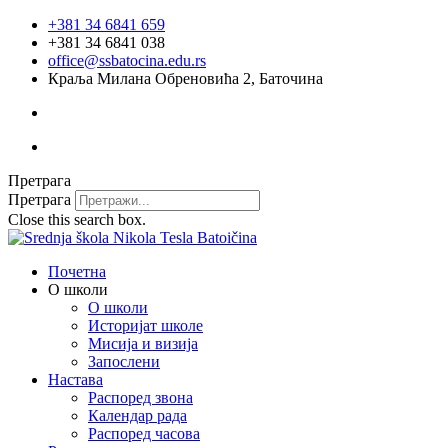
Скочите
+381 34 6841 659
на
+381 34 6841 038
садржај
office@ssbatocina.edu.rs
Краља Милана Обреновића 2, Баточина
Претрага
Претрага
Close this search box.
Почетна
О школи
О школи
Историјат школе
Мисија и визија
Запослени
Настава
Распоред звона
Календар рада
Распоред часова