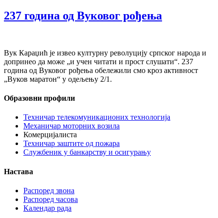
237 година од Вуковог рођења
Вук Караџић је извео културну револуцију српског народа и
допринео да може „и учен читати и прост слушати“. 237
година од Вуковог рођења обележили смо кроз активност
„Вуков маратон“ у одељењу 2/1.
Образовни профили
Техничар телекомуникационих технологија
Механичар моторних возила
Комерцијалиста
Техничар заштите од пожара
Службеник у банкарству и осигурању
Настава
Распоред звона
Распоред часова
Календар рада