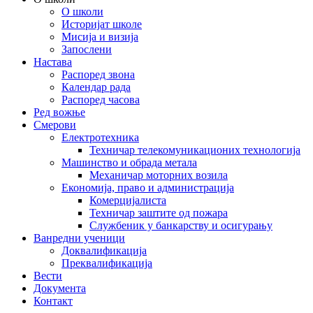
О школи
Историјат школе
Мисија и визија
Запослени
Настава
Распоред звона
Календар рада
Распоред часова
Ред вожње
Смерови
Електротехника
Техничар телекомуникационих технологија
Машинство и обрада метала
Механичар моторних возила
Економија, право и администрација
Комерцијалиста
Техничар заштите од пожара
Службеник у банкарству и осигурању
Ванредни ученици
Доквалификација
Преквалификација
Вести
Документа
Контакт