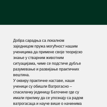
Добра сарадња са локалном
заједницом пружа могућност нашим
ученицима да примене своје теоријско
знање у стварним животним
ситуацијама, чиме се подстиче дубље
разумевање и развијање практичних
вештина.
У оквиру практичне наставе, наши
ученици су обишли Ватрогасно –
спасилачку јединицу Баточине где су
имали прилику да се упознају са радом
ватрогасаца и научe више о начинима