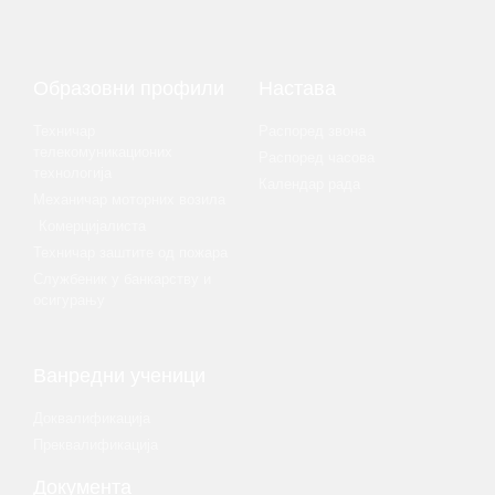
Образовни профили
Настава
Техничар
Распоред звона
телекомуникационих
Распоред часова
технологија
Календар рада
Механичар моторних возила
Комерцијалиста
Техничар заштите од пожара
Службеник у банкарству и
осигурању
Ванредни ученици
Доквалификација
Преквалификација
Документа