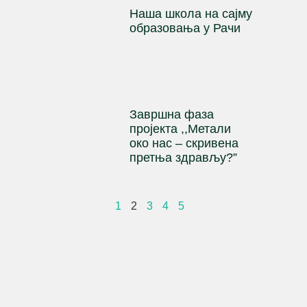
Наша школа на сајму
образовања у Рачи
Завршна фаза
пројекта ,,Метали
око нас – скривена
претња здрављу?”
1
2
3
4
5