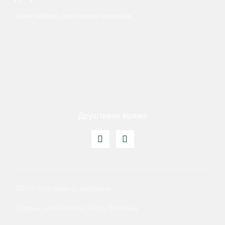
Јавне набавке, акти школе, извештаји
Друштвене мреже
2023 © Сва права су задржана.
Средња школа Никола Тесла, Баточина