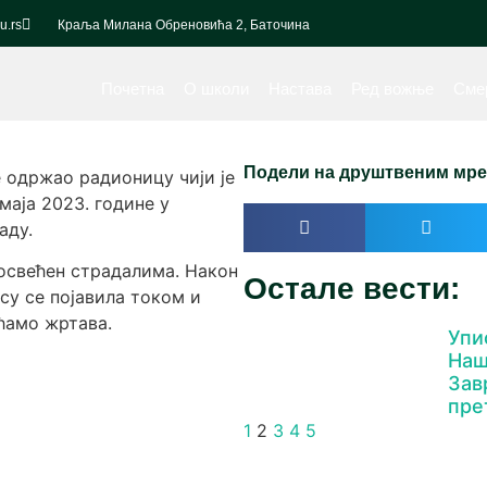
u.rs
Краља Милана Обреновића 2, Баточина
Почетна
О школи
Настава
Ред вожње
Сме
Подели на друштвеним мре
е одржао радионицу чији је
маја 2023. године у
аду.
посвећен страдалима. Након
Остале вести:
су се појавила током и
ћамо жртава.
Упи
Наш
Зав
пре
1
2
3
4
5