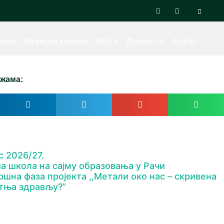
рови
Ванредни ученици
Вести
Документа
Контакт
жама:
с 2026/27.
а школа на сајму образовања у Рачи
ршна фаза пројекта ,,Метали око нас – скривена
тња здрављу?”