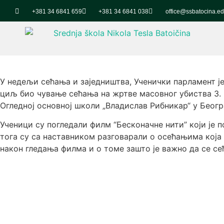
+381 34 6841 659
+381 34 6841 038
office@ssbatocina.ed
У недељи сећања и заједништва, Ученички парламент ј
циљ био чување сећања на жртве масовног убиства 3. 
Огледној основној школи „Владислав Рибникар“ у Беогр
Ученици су погледали филм “Бесконачне нити” који је 
тога су са наставником разговарали о осећањима која 
након гледања филма и о томе зашто је важно да се се