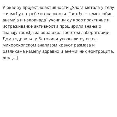
У оквиру пројектне активности ,,Улога метала у телу
– између потребе и опасности. Гвожђе – хемоглобин,
анемија и надокнада“ ученици су кроз практичне и
истраживачке активности проширили знања о
значају гвожђа за здравље. Посетом лабораторији
Дома здравља у Баточини упознали су се са
микроскопском анализом крвног размаза и
разликама између здравих и анемичних еритроцита,
док […]
Образовни профили
Настава
Техничар
Распоред звона
телекомуникационих
Распоред часова
технологија
Календар рада
Механичар моторних возила
Комерцијалиста
Техничар заштите од пожара