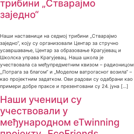
трибини „Стварајмо
заједно“
Наши наставници на cедмој трибини „Стварајмо
заједно“, коју су организовали Центар за стручно
усавршавање, Центар за образовање Крагујевац и
Школска управа Крагујевац. Наша школа је
учествовала са међупредметним квизом – радионицом
,,Потрага за благом“ и „Моделом ватрогасног возила“ –
као пројектним задатком. Ови радови су одабрани као
примери добре праксе и презентовани су 24. јуна […]
Наши ученици су
учествовали у
међународном eTwinning
пројекту „EcoFriends