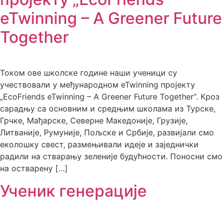
eTwinning – A Greener Future
Together
Током ове школске године наши ученици су
учествовали у међународном eTwinning пројекту
„EcoFriends eTwinning – A Greener Future Together“. Кроз
сарадњу са основним и средњим школама из Турске,
Грчке, Мађарске, Северне Македоније, Грузије,
Литваније, Румуније, Пољске и Србије, развијали смо
еколошку свест, размењивали идеје и заједнички
радили на стварању зеленије будућности. Поносни смо
на остварену […]
Ученик генерације