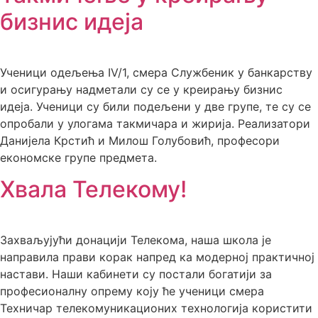
бизнис идеја
Ученици одељења IV/1, смера Службеник у банкарству
и осигурању надметали су се у креирању бизнис
идеја. Ученици су били подељени у две групе, те су се
опробали у улогама такмичара и жирија. Реализатори
Данијела Крстић и Милош Голубовић, професори
економске групе предмета.
Хвала Телекому!
Захваљујући донацији Телекома, наша школа је
направила прави корак напред ка модерној практичној
настави. Наши кабинети су постали богатији за
професионалну опрему коју ће ученици смера
Техничар телекомуникационих технологија користити