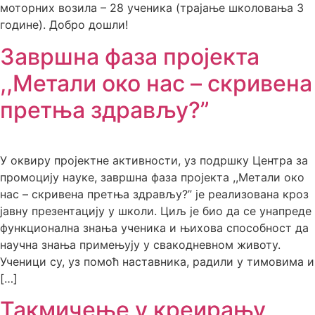
моторних возила – 28 ученика (трајање школовања 3
године). Добро дошли!
Завршна фаза пројекта
,,Метали око нас – скривена
претња здрављу?”
У оквиру пројектне активности, уз подршку Центра за
промоцију науке, завршна фаза пројекта ,,Метали око
нас – скривена претња здрављу?” је реализована кроз
јавну презентацију у школи. Циљ је био да се унапреде
функционална знања ученика и њихова способност да
научна знања примењују у свакодневном животу.
Ученици су, уз помоћ наставника, радили у тимовима и
[…]
Такмичење у креирању