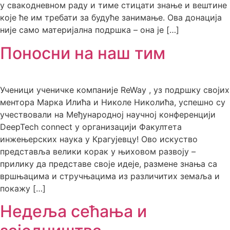
у свакодневном раду и тиме стицати знање и вештине
које ће им требати за будуће занимање. Ова донација
није само материјална подршка – она је […]
Поносни на наш тим
Ученици ученичке компаније ReWay , уз подршку својих
ментора Марка Илића и Николе Николића, успешно су
учествовали на Међународној научној конференцији
DeepTech connect у организацији Факултета
инжењерских наука у Крагујевцу! Ово искуство
представља велики корак у њиховом развоју –
прилику да представе своје идеје, размене знања са
вршњацима и стручњацима из различитих земаља и
покажу […]
Недеља сећања и