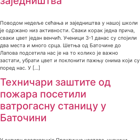
заједништва
Поводом недеље сећања и заједништва у нашој школи
је одржано низ активности. Сваки корак једна прича,
сваки цвет један венчић. Ученици 3-1 данас су спојили
два места и много срца. Шетња од Баточине до
Лапова подсетила нас је на то колико је важно
застати, убрати цвет и поклонити пажњу онима који су
поред нас. У […]
Техничари заштите од
пожара посетили
ватрогасну станицу у
Баточини
У оквиру реализације Практичне наставе, ученици