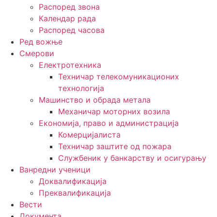
Распоред звона
Календар рада
Распоред часова
Ред вожње
Смерови
Електротехника
Техничар телекомуникационих
технологија
Машинство и обрада метала
Механичар моторних возила
Економија, право и администрација
Комерцијалиста
Техничар заштите од пожара
Службеник у банкарству и осигурању
Ванредни ученици
Доквалификација
Преквалификација
Вести
Документа