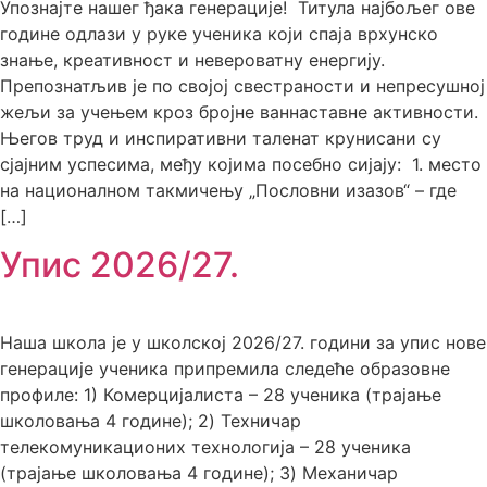
Упознајте нашег ђака генерације! ​Титула најбољег ове
године одлази у руке ученика који спаја врхунско
знање, креативност и невероватну енергију.
Препознатљив је по својој свестраности и непресушној
жељи за учењем кроз бројне ваннаставне активности.​
Његов труд и инспиративни таленат крунисани су
сјајним успесима, међу којима посебно сијају: 1. место
на националном такмичењу „Пословни изазов“ – где
[…]
Упис 2026/27.
Наша школа је у школској 2026/27. години за упис нове
генерације ученика припремила следеће образовне
профиле: 1) Комерцијалиста – 28 ученика (трајање
школовања 4 године); 2) Техничар
телекомуникационих технологија – 28 ученика
(трајање школовања 4 године); 3) Механичар