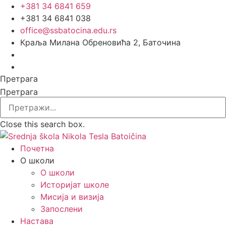
Скочите
+381 34 6841 659
на
+381 34 6841 038
садржај
office@ssbatocina.edu.rs
Краља Милана Обреновића 2, Баточина
Претрага
Претрага
Close this search box.
Почетна
О школи
О школи
Историјат школе
Мисија и визија
Запослени
Настава