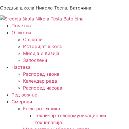
Средња школа Никола Тесла, Баточина
Почетна
О школи
О школи
Историјат школе
Мисија и визија
Запослени
Настава
Распоред звона
Календар рада
Распоред часова
Ред вожње
Смерови
Електротехника
Техничар телекомуникационих
технологија