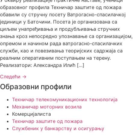
образовног профила Техничар заштите од пожара
обавили су стручну посету Ватрогасно-спасилачкој
јединици у Баточини. Посета је организована са
циљем унапређивања и продубљивања стручних
знања кроз непосредно упознавање са организацијом,
опремом и начином рада ватрогасно-спасилачких
служби, као и повезивања теоријских садржаја са
реалним оперативним поступањем на терену.
Реализатори: Александра Илић […]
Следећи
→
Образовни профили
Техничар телекомуникационих технологија
Механичар моторних возила
Комерцијалиста
Техничар заштите од пожара
Службеник у банкарству и осигурању