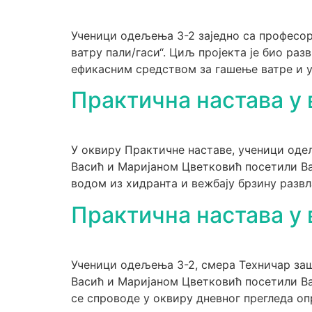
Ученици одељења 3-2 заједно са професор
ватру пали/гаси“. Циљ пројекта је био раз
ефикасним средством за гашење ватре и у
Практична настава у 
У оквиру Практичне наставе, ученици оде
Васић и Маријаном Цветковић посетили Ва
водом из хидранта и вежбају брзину разв
Практична настава у 
Ученици одељења 3-2, смера Техничар заш
Васић и Маријаном Цветковић посетили Ва
се спроводе у оквиру дневног прегледа оп