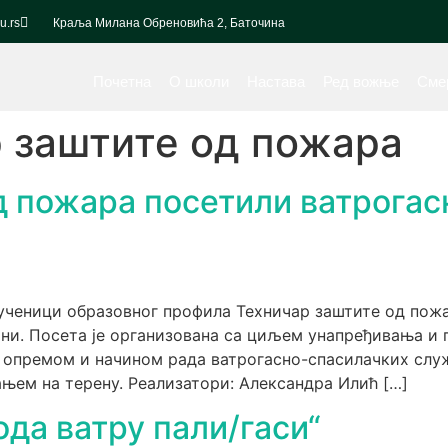
u.rs
Краља Милана Обреновића 2, Баточина
Почетна
О школи
Настава
Ред вожње
Сме
 заштите од пожара
 пожара посетили ватрогас
 ученици образовног профила Техничар заштите од пож
ини. Посета је организована са циљем унапређивања 
 опремом и начином рада ватрогасно-спасилачких служ
њем на терену. Реализатори: Александра Илић […]
ода ватру пали/гаси“