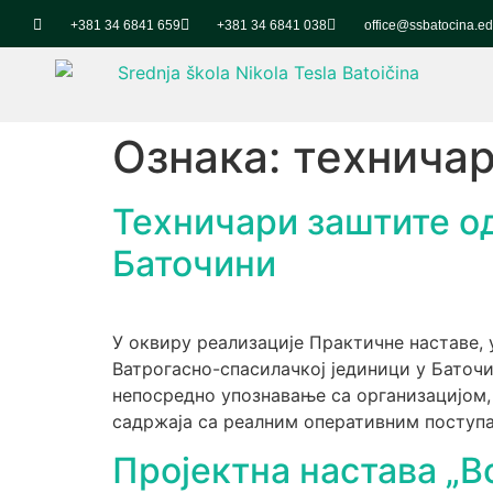
+381 34 6841 659
+381 34 6841 038
office@ssbatocina.ed
Ознака:
техничар
Техничари заштите од
Баточини
У оквиру реализације Практичне наставе,
Ватрогасно-спасилачкој јединици у Баточ
непосредно упознавање са организацијом,
садржаја са реалним оперативним поступа
Пројектна настава „В