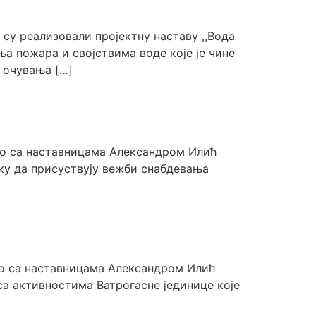
у реализовали пројектну наставу ,,Вода
ња пожара и својствима воде које је чине
 очувања […]
но са наставницама Александром Илић
ку да присуствују вежби снабдевања
но са наставницама Александром Илић
са активностима Ватрогасне јединице које