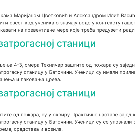
кама Маријаном Цветковић и Александром Илић Васић с
вити свест код ученика о значају воде у контексту гаше
казати на превентивне мере које треба предузети ради
ватрогасној станици
љења 4-3, смера Техничар заштите од пожара су зајед
трогасну станицу у Баточини. Ученици су имали прили
лачења и паковања црева.
ватрогасној станици
тите од пожара, су у оквиру Практичне наставе зајед
трогасну станицу у Баточини. Ученици су се упознали 
реме, средстава и возила.