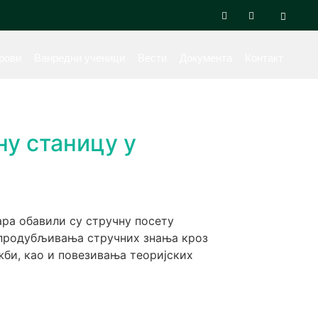
рови
Ванредни ученици
Вести
Документа
Контакт
ну станицу у
ара обавили су стручну посету
и продубљивања стручних знања кроз
би, као и повезивања теоријских